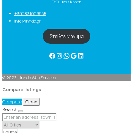
Ρέθυμνο / Κρήτη
+302831029555
info@inndo.gr
Στείλτε Μήνυμα
Facebook
Instagram
WhatsApp
Google
Linkedin
© 2023 - Inndo Web Services
Compare listings
Compare
Close
Search