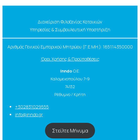
Διαχείριση Φιλοξενίας Κατοικιών
Υπηρεσίες & Συμβουλευτική Υποστήριξη
Αριθμός Γενικού Εμπορικού Μητρώου (Γ.Ε.ΜΗ.): 165114350000
Όροι Χρήσης & Προϋποθέσεις
Inndo
O.E.
Καλομενοπούλου 7-9
74132
Ρέθυμνο / Κρήτη
+302831029555
info@inndo.gr
Στείλτε Μήνυμα