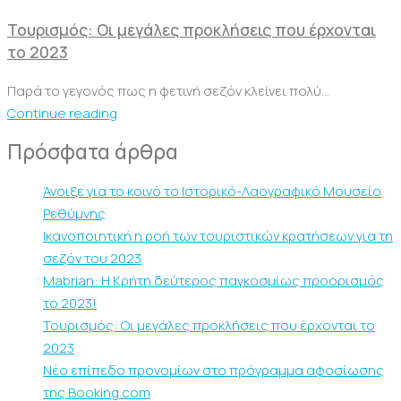
Τουρισμός: Οι μεγάλες προκλήσεις που έρχονται
το 2023
Παρά το γεγονός πως η φετινή σεζόν κλείνει πολύ...
Continue reading
Πρόσφατα άρθρα
Άνοιξε για το κοινό το Ιστορικό-Λαογραφικό Μουσείο
Ρεθύμνης
Ικανοποιητική η ροή των τουριστικών κρατήσεων για τη
σεζόν του 2023
Mabrian: Η Κρήτη δεύτερος παγκοσμίως προορισμός
το 2023!
Τουρισμός: Οι μεγάλες προκλήσεις που έρχονται το
2023
Νέο επίπεδο προνομίων στο πρόγραμμα αφοσίωσης
της Booking.com