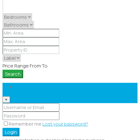
Price Range
From
To
Search
Login
×
Remember me
Lost your password?
Login