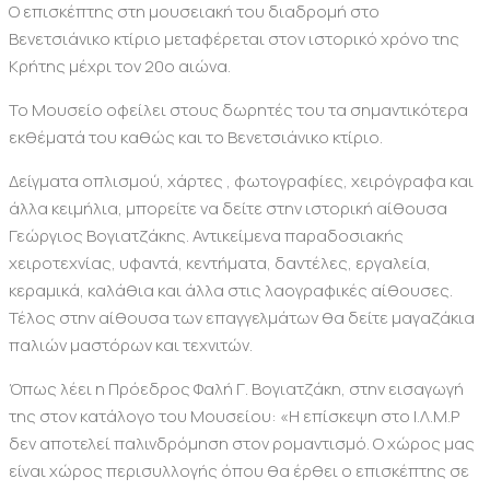
Ο επισκέπτης στη μουσειακή του διαδρομή στο
Βενετσιάνικο κτίριο μεταφέρεται στον ιστορικό χρόνο της
Κρήτης μέχρι τον 20ο αιώνα.
Το Μουσείο οφείλει στους δωρητές του τα σημαντικότερα
εκθέματά του καθώς και το Βενετσιάνικο κτίριο.
Δείγματα οπλισμού, χάρτες , φωτογραφίες, χειρόγραφα και
άλλα κειμήλια, μπορείτε να δείτε στην ιστορική αίθουσα
Γεώργιος Βογιατζάκης. Αντικείμενα παραδοσιακής
χειροτεχνίας, υφαντά, κεντήματα, δαντέλες, εργαλεία,
κεραμικά, καλάθια και άλλα στις λαογραφικές αίθουσες.
Τέλος στην αίθουσα των επαγγελμάτων θα δείτε μαγαζάκια
παλιών μαστόρων και τεχνιτών.
Όπως λέει η Πρόεδρος Φαλή Γ. Βογιατζάκη, στην εισαγωγή
της στον κατάλογο του Μουσείου: «Η επίσκεψη στο Ι.Λ.Μ.Ρ
δεν αποτελεί παλινδρόμηση στον ρομαντισμό. Ο χώρος μας
είναι χώρος περισυλλογής όπου θα έρθει ο επισκέπτης σε